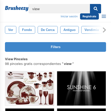
lose
Iniciar sesión
Regístrate
Ver
Fondo
De Cerca
Antiguo
Vendimia
Su
Filters
View Pinceles
98 pinceles gratis correspondientes
view