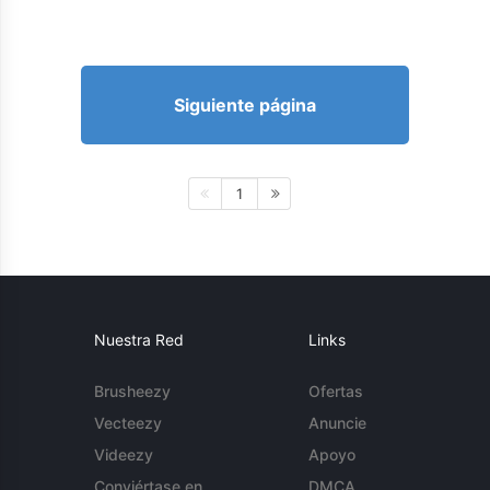
Siguiente página
1
Nuestra Red
Links
Brusheezy
Ofertas
Vecteezy
Anuncie
Videezy
Apoyo
Conviértase en
DMCA