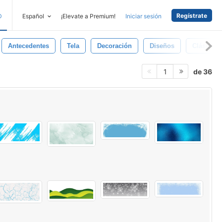
Regístrate
D
Español
¡Elevate a Premium!
Iniciar sesión
Antecedentes
Tela
Decoración
Diseños
Clásico
de 36
1