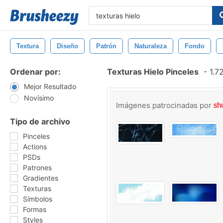
Textura
Diseño
Patrón
Naturaleza
Fondo
Ordenar por:
Texturas Hielo Pinceles
-
1.72
Mejor Resultado
Novísimo
Imágenes patrocinadas por
Tipo de archivo
Pinceles
Actions
PSDs
Patrones
Gradientes
Texturas
Símbolos
Formas
Styles