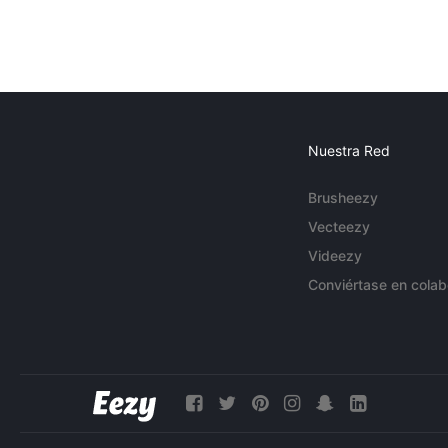
Nuestra Red
Brusheezy
Vecteezy
Videezy
Conviértase en colab