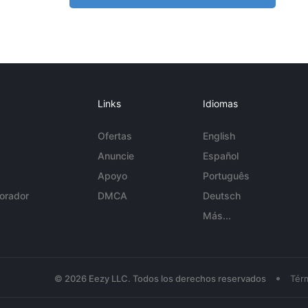
Links
Idiomas
Ofertas
English
Anuncie
Español
Apoyo
Português
orador
DMCA
Deutsch
Más...
•
© 2026 Eezy LLC. Todos los derechos reservados
Tér