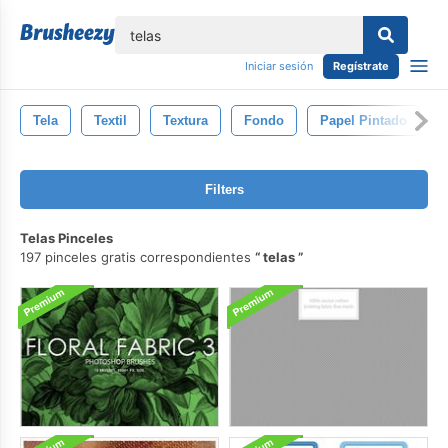
lose
Iniciar sesión
Regístrate
Tela
Textil
Textura
Fondo
Papel Pintado
Filters
Telas Pinceles
197 pinceles gratis correspondientes
telas