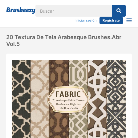
Iniciar sesión
Regístrate
20 Textura De Tela Arabesque Brushes.abr
Vol.5