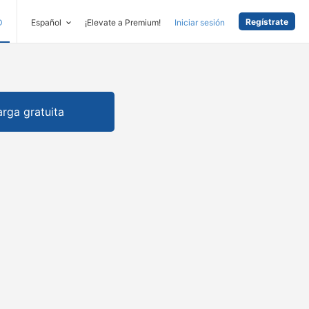
Regístrate
D
Español
¡Elevate a Premium!
Iniciar sesión
rga gratuita