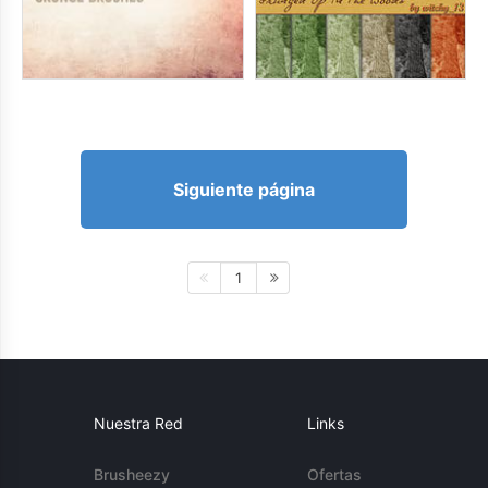
Siguiente página
1
Nuestra Red
Links
Brusheezy
Ofertas