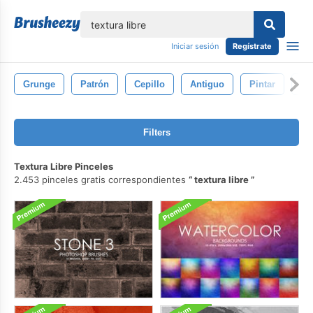
lose
Iniciar sesión
Regístrate
Grunge
Patrón
Cepillo
Antiguo
Pintar
Pa
Filters
Textura Libre Pinceles
2.453 pinceles gratis correspondientes
textura libre