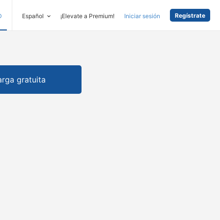
Regístrate
D
Español
¡Elevate a Premium!
Iniciar sesión
rga gratuita