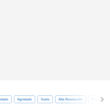
intado
Agrietado
Suelo
Alta Resolución
Póster