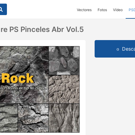
Vectores
Fotos
Vídeo
PS
re PS Pinceles Abr Vol.5
Desca