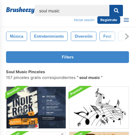
lose
Iniciar sesión
Regístrate
Música
Entretenimiento
Diversión
Fest
Concie
Filters
Soul Music Pinceles
157 pinceles gratis correspondientes
soul music