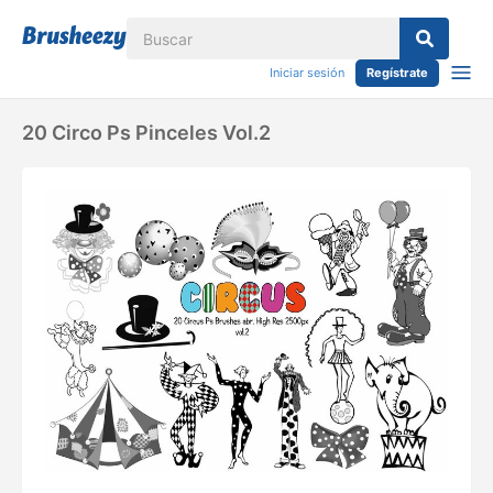
Iniciar sesión
Regístrate
20 Circo Ps Pinceles Vol.2