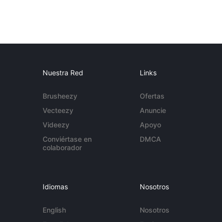
Nuestra Red
Links
Brusheezy
Ofertas
Vecteezy
Anuncie
Videezy
Apoyo
Conviértase en
DMCA
colaborador
Idiomas
Nosotros
English
Nosotros