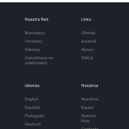
Nuestra Red
Links
Brusheezy
Ofertas
Vecteezy
Anuncie
Videezy
Apoyo
Conviértase en
DMCA
colaborador
Idiomas
Nosotros
English
Nosotros
Español
Equipo
Português
Nuestro
blog
Deutsch
Contacto