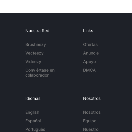
Nuestra Red
Links
Brusheezy
Ofertas
Vecteezy
Anuncie
Videezy
Apoyo
Conviértase en
DMCA
colaborador
Idiomas
Nosotros
English
Nosotros
Español
Equipo
Português
Nuestro