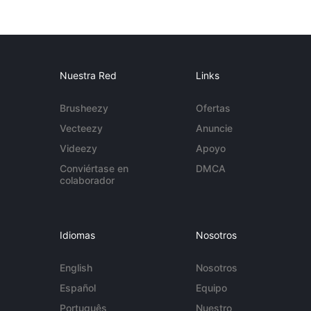
Nuestra Red
Links
Brusheezy
Ofertas
Vecteezy
Anuncie
Videezy
Apoyo
Conviértase en
DMCA
colaborador
Idiomas
Nosotros
English
Nosotros
Español
Equipo
Português
Nuestro