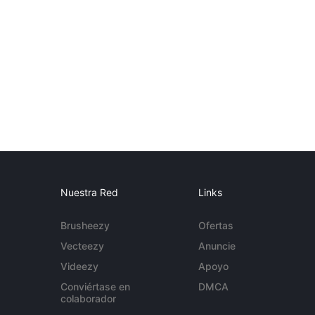
Nuestra Red
Links
Brusheezy
Ofertas
Vecteezy
Anuncie
Videezy
Apoyo
Conviértase en
DMCA
colaborador