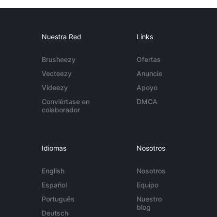
Nuestra Red
Links
Brusheezy
Ofertas
Vecteezy
Anuncie
Videezy
Apoyo
Conviértase en
DMCA
colaborador
Idiomas
Nosotros
English
Nosotros
Español
Equipo
Português
Nuestro
blog
Deutsch