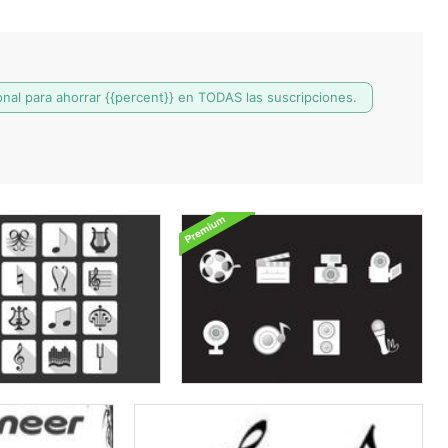
nal para ahorrar {{percent}} en TODAS las suscripciones.