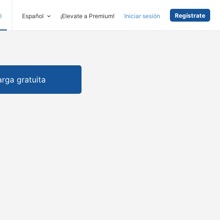
Regístrate
D
Español
¡Elevate a Premium!
Iniciar sesión
rga gratuita