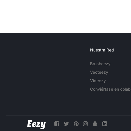
Nuestra Red
Brusheezy
Vecteezy
Videezy
Conviértase en colab