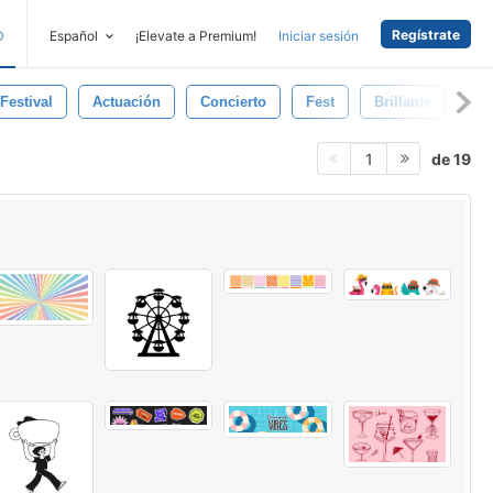
Regístrate
D
Español
¡Elevate a Premium!
Iniciar sesión
Festival
Actuación
Concierto
Fest
Brillante
Gr
de 19
1