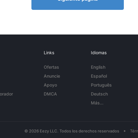
Links
Idiomas
Ofertas
English
Anuncie
Español
Apoyo
Português
orador
DMCA
Deutsch
Más...
•
© 2026 Eezy LLC. Todos los derechos reservados
Tér