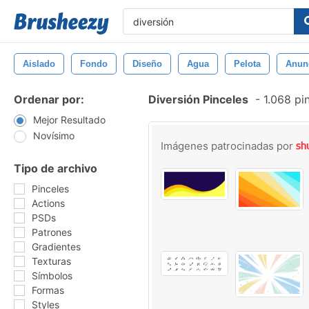
Aislado
Fondo
Diseño
Agua
Pelota
Anun
Ordenar por:
Diversión Pinceles
-
1.068 pi
Mejor Resultado
Novísimo
Imágenes patrocinadas por
Tipo de archivo
Pinceles
Actions
PSDs
Patrones
Gradientes
Texturas
Símbolos
Formas
Styles