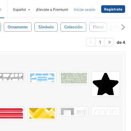
Regístrate
D
Español
¡Elevate a Premium!
Iniciar sesión
Ornamento
Símbolo
Colección
Floral
Flor
de 4
1