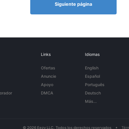
Siguiente página
Links
Idiomas
Ofertas
English
Anuncie
Español
Apoyo
Português
orador
DMCA
Deutsch
Más...
•
© 2026 Eezy LLC. Todos los derechos reservados
Tér