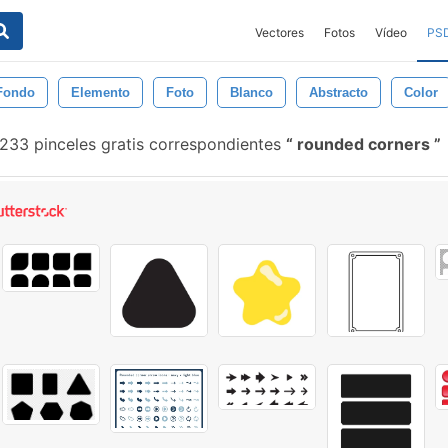
Vectores
Fotos
Vídeo
PS
Fondo
Elemento
Foto
Blanco
Abstracto
Color
233 pinceles gratis correspondientes
rounded corners