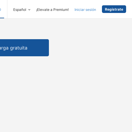
Regístrate
D
Español
¡Elevate a Premium!
Iniciar sesión
rga gratuita