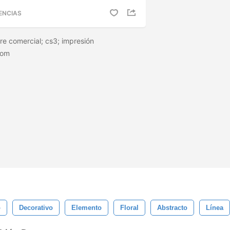
ENCIAS
ibre comercial; cs3; impresión
com
o
Decorativo
Elemento
Floral
Abstracto
Línea