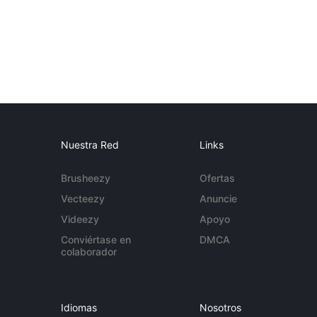
Nuestra Red
Links
Brusheezy
Ofertas
Vecteezy
Anuncie
Videezy
Apoyo
Conviértase en
DMCA
colaborador
Idiomas
Nosotros