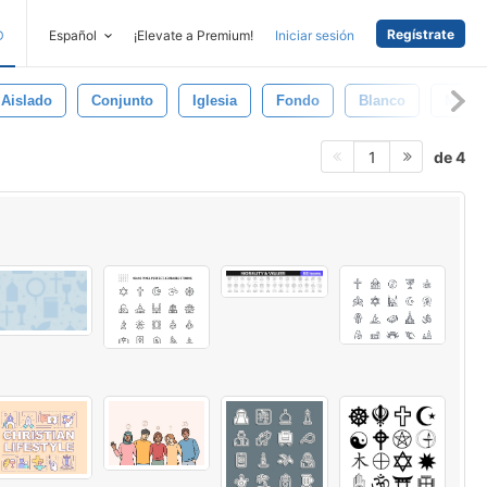
Regístrate
D
Español
¡Elevate a Premium!
Iniciar sesión
Aislado
Conjunto
Iglesia
Fondo
Blanco
Marró
de 4
1