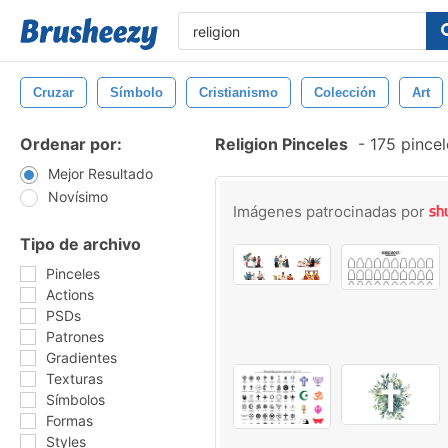
Cruzar
Símbolo
Cristianismo
Colección
Art
Ordenar por:
Religion Pinceles
-
175 pincel
Mejor Resultado
Novísimo
Imágenes patrocinadas por
Tipo de archivo
Pinceles
Actions
PSDs
Patrones
Gradientes
Texturas
Símbolos
Formas
Styles