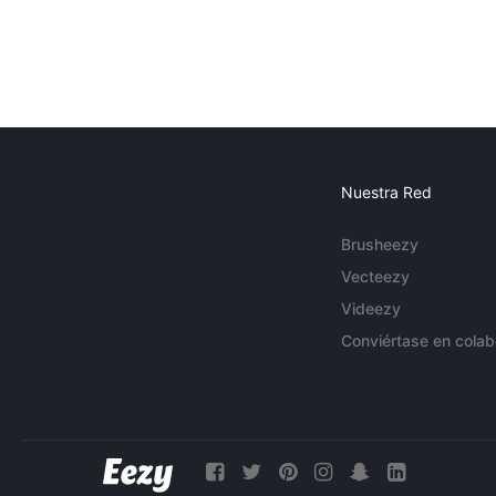
Nuestra Red
Brusheezy
Vecteezy
Videezy
Conviértase en colab