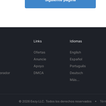
Links
Idiomas
Ofertas
English
Anuncie
Español
Apoyo
Português
orador
DMCA
Deutsch
Más...
•
© 2026 Eezy LLC. Todos los derechos reservados
Tér