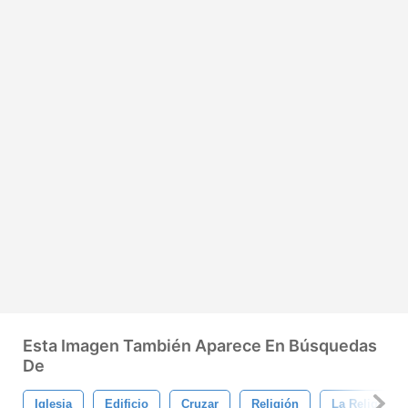
Esta Imagen También Aparece En Búsquedas
De
Iglesia
Edificio
Cruzar
Religión
La Religión C