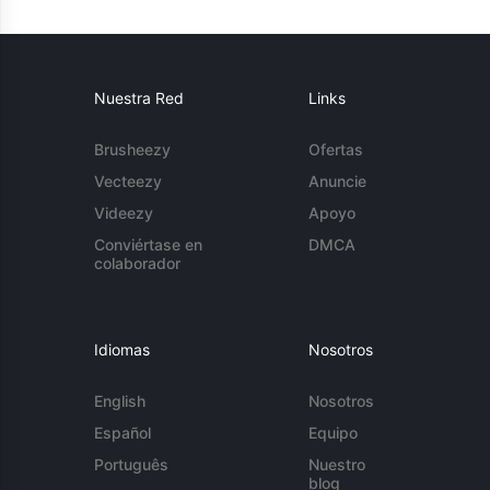
Nuestra Red
Links
Brusheezy
Ofertas
Vecteezy
Anuncie
Videezy
Apoyo
Conviértase en
DMCA
colaborador
Idiomas
Nosotros
English
Nosotros
Español
Equipo
Português
Nuestro
blog