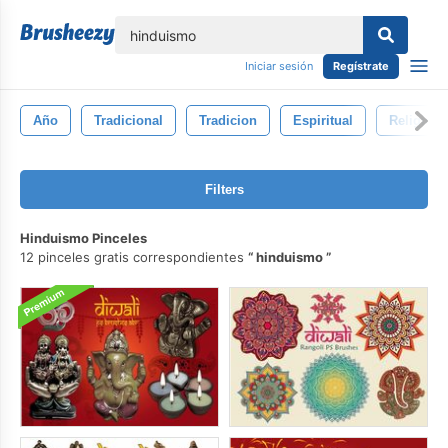
lose
Iniciar sesión
Regístrate
Año
Tradicional
Tradicion
Espiritual
Religión
Filters
Hinduismo Pinceles
12 pinceles gratis correspondientes
hinduismo