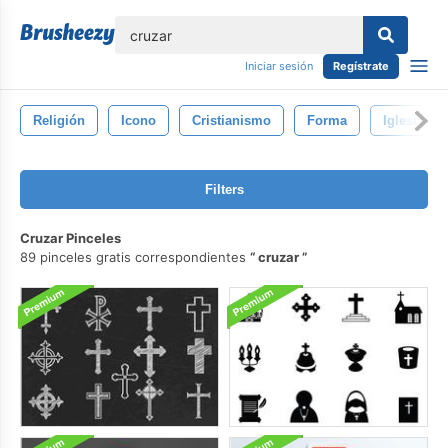
lose
Iniciar sesión
Regístrate
Religión
Icono
Cristianismo
Forma
Iglesia
Filters
Cruzar Pinceles
89 pinceles gratis correspondientes
cruzar