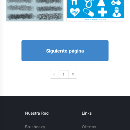
Siguiente página
1
Nuestra Red
Links
Brusheezy
Ofertas