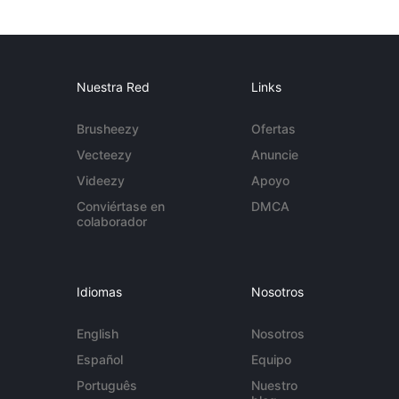
Nuestra Red
Links
Brusheezy
Ofertas
Vecteezy
Anuncie
Videezy
Apoyo
Conviértase en
DMCA
colaborador
Idiomas
Nosotros
English
Nosotros
Español
Equipo
Português
Nuestro