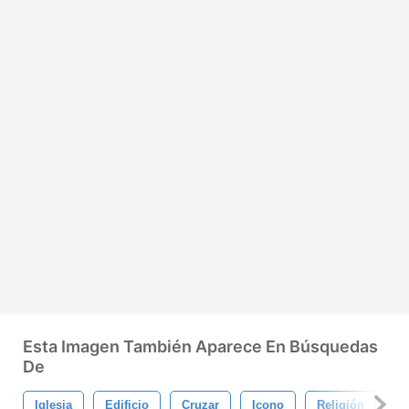
Esta Imagen También Aparece En Búsquedas
De
Iglesia
Edificio
Cruzar
Icono
Religión
La