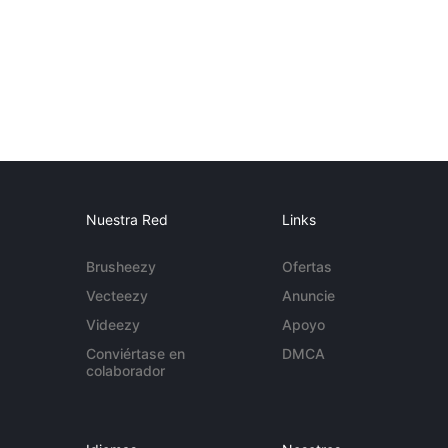
Nuestra Red
Links
Brusheezy
Ofertas
Vecteezy
Anuncie
Videezy
Apoyo
Conviértase en
DMCA
colaborador