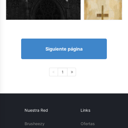
Siguiente página
1
Nuestra Red
Links
Brusheezy
Ofertas