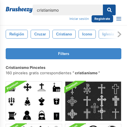
lose
Iniciar sesión
Regístrate
Religión
Cruzar
Cristiano
Icono
Iglesia
E
Filters
Cristianismo Pinceles
160 pinceles gratis correspondientes
cristianismo