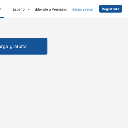
Regístrate
D
Español
¡Elevate a Premium!
Iniciar sesión
rga gratuita