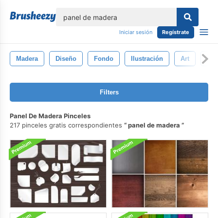
lose
Iniciar sesión
Regístrate
Madera
Diseño
Fondo
Ilustración
Art
Sím
Filters
Panel De Madera Pinceles
217 pinceles gratis correspondientes
panel de madera