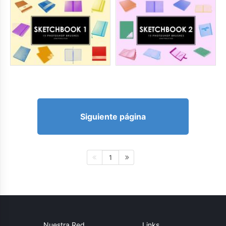
Siguiente página
1
Nuestra Red
Links