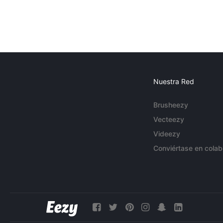
Nuestra Red
Brusheezy
Vecteezy
Videezy
Conviértase en colab