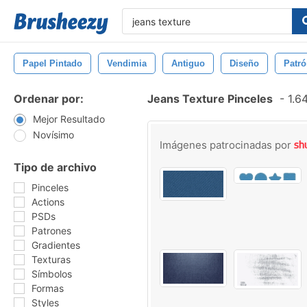
Papel Pintado
Vendimia
Antiguo
Diseño
Patr
Ordenar por:
Jeans Texture Pinceles
-
1.64
Mejor Resultado
Novísimo
Imágenes patrocinadas por
Tipo de archivo
Pinceles
Actions
PSDs
Patrones
Gradientes
Texturas
Símbolos
Formas
Styles