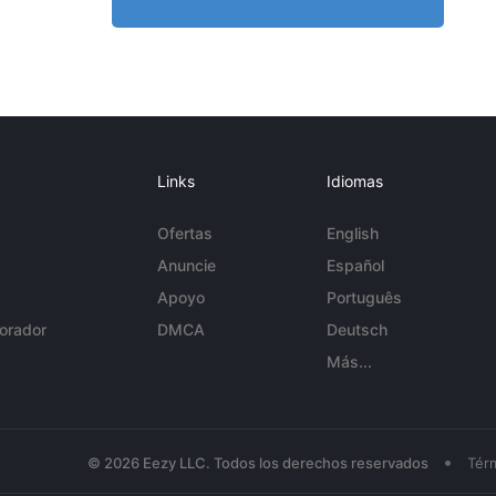
Links
Idiomas
Ofertas
English
Anuncie
Español
Apoyo
Português
orador
DMCA
Deutsch
Más...
•
© 2026 Eezy LLC. Todos los derechos reservados
Tér