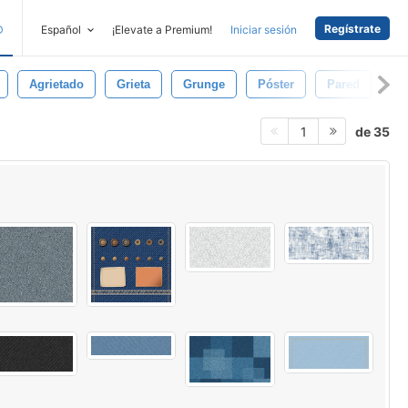
Regístrate
D
Español
¡Elevate a Premium!
Iniciar sesión
Agrietado
Grieta
Grunge
Póster
Pared
Pe
de 35
1