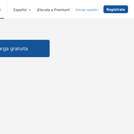
Regístrate
D
Español
¡Elevate a Premium!
Iniciar sesión
rga gratuita