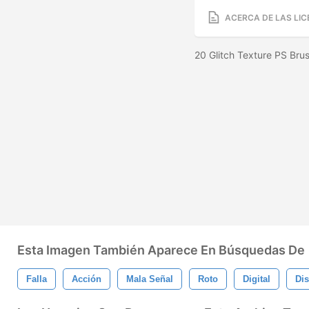
ACERCA DE LAS LIC
20 Glitch Texture PS Bru
Esta Imagen También Aparece En Búsquedas De
Falla
Acción
Mala Señal
Roto
Digital
Dis