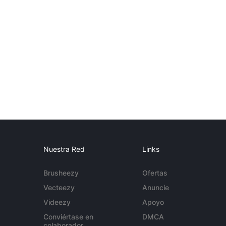
Nuestra Red
Links
Brusheezy
Ofertas
Vecteezy
Anuncie
Videezy
Apoyo
Conviértase en
DMCA
colaborador