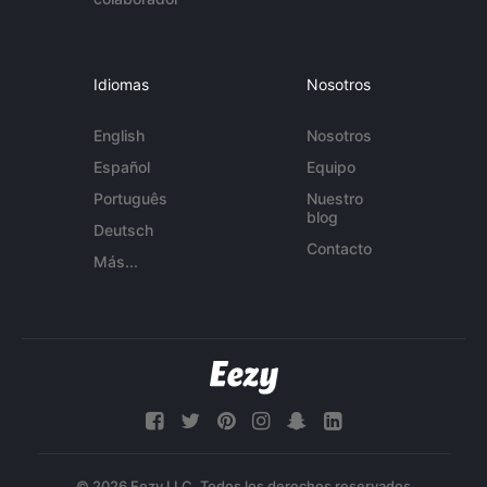
Idiomas
Nosotros
English
Nosotros
Español
Equipo
Português
Nuestro
blog
Deutsch
Contacto
Más...
© 2026 Eezy LLC. Todos los derechos reservados