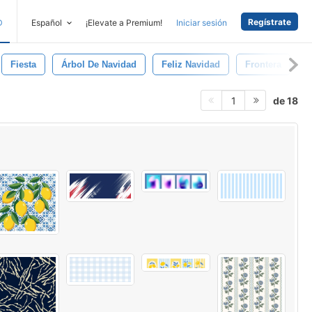
Regístrate
D
Español
¡Elevate a Premium!
Iniciar sesión
Fiesta
Árbol De Navidad
Feliz Navidad
Frontera
E
de 18
1