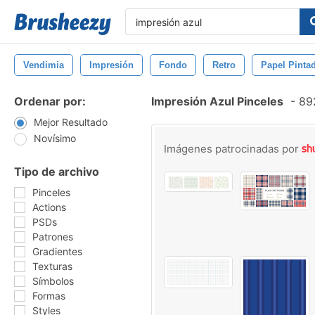
Vendimia
Impresión
Fondo
Retro
Papel Pinta
Ordenar por:
Impresión Azul Pinceles
-
892
Mejor Resultado
Novísimo
Imágenes patrocinadas por
Tipo de archivo
Pinceles
Actions
PSDs
Patrones
Gradientes
Texturas
Símbolos
Formas
Styles