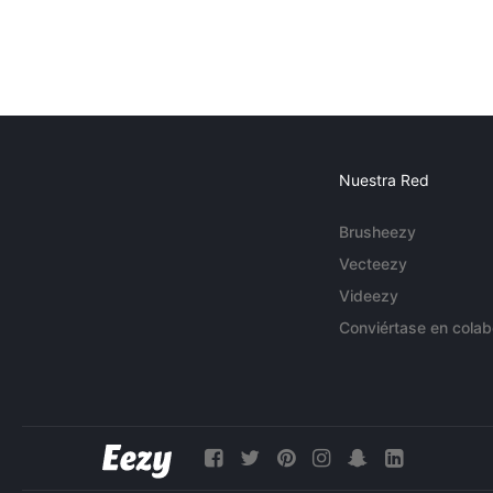
Nuestra Red
Brusheezy
Vecteezy
Videezy
Conviértase en colab