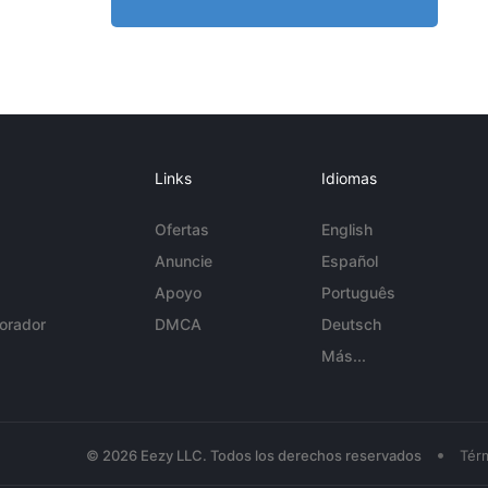
Links
Idiomas
Ofertas
English
Anuncie
Español
Apoyo
Português
orador
DMCA
Deutsch
Más...
•
© 2026 Eezy LLC. Todos los derechos reservados
Tér