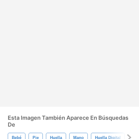
Esta Imagen También Aparece En Búsquedas
De
Bebé
Pie
Huella
Mano
Huella Digital
Sil