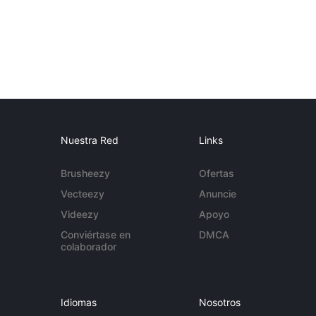
Nuestra Red
Links
Brusheezy
Ofertas
Vecteezy
Anuncie
Videezy
Apoyo
Conviértase en
DMCA
colaborador
Idiomas
Nosotros