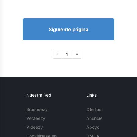
Siguiente página
1
Nuestra Red
Links
Brusheezy
Ofertas
Vecteezy
Anuncie
Videezy
Apoyo
Conviértase en
DMCA