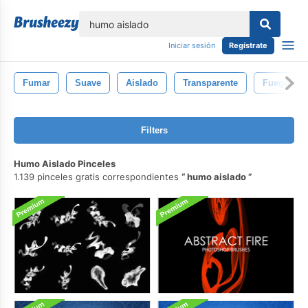
lose
Iniciar sesión
Regístrate
Fumar
Suave
Aislado
Transparente
Fuego
Filters
Humo Aislado Pinceles
1.139 pinceles gratis correspondientes
humo aislado