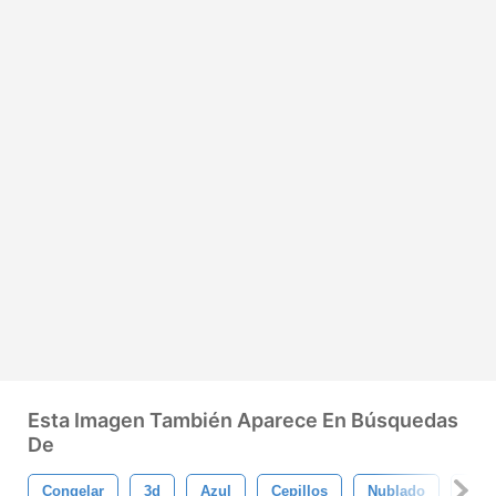
Esta Imagen También Aparece En Búsquedas
De
Congelar
3d
Azul
Cepillos
Nublado
Frío