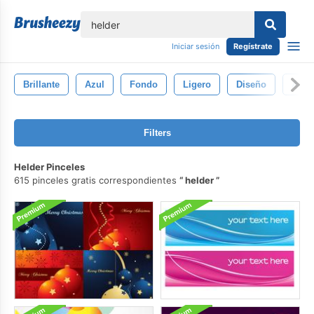
lose
Iniciar sesión
Regístrate
Brillante
Azul
Fondo
Ligero
Diseño
Abst
Filters
Helder Pinceles
615 pinceles gratis correspondientes
helder