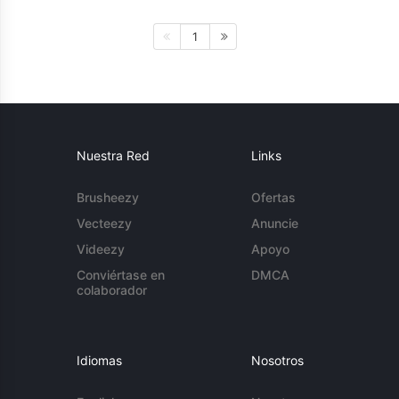
1
Nuestra Red
Links
Brusheezy
Ofertas
Vecteezy
Anuncie
Videezy
Apoyo
Conviértase en
DMCA
colaborador
Idiomas
Nosotros