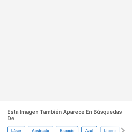
Esta Imagen También Aparece En Búsquedas
De
Láser
Abstracto
Espacio
Azul
Ligero
Est