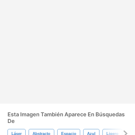
Esta Imagen También Aparece En Búsquedas
De
Láser
Abstracto
Espacio
Azul
Ligero
Est