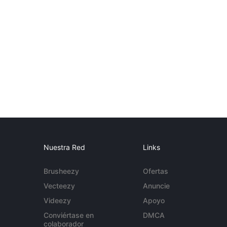
Nuestra Red
Links
Brusheezy
Ofertas
Vecteezy
Anuncie
Videezy
Apoyo
Conviértase en
DMCA
colaborador