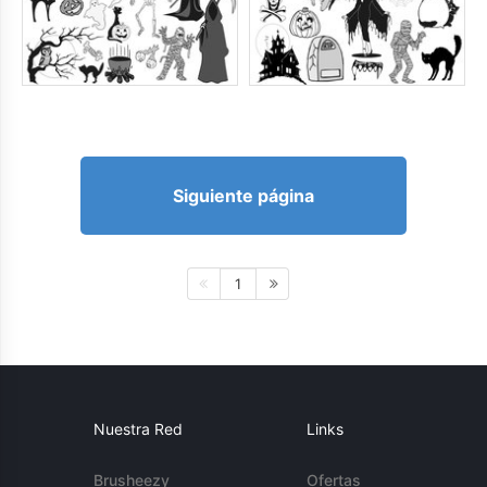
Siguiente página
1
Nuestra Red
Links
Brusheezy
Ofertas