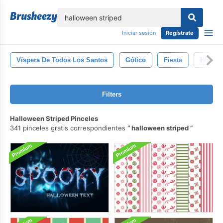
lose
Iniciar sesión
Regístrate
Víspera De Todos Los Santos
Gótico
Fiesta
Horror
Filters
Halloween Striped Pinceles
341 pinceles gratis correspondientes
halloween striped