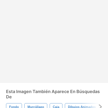
Esta Imagen También Aparece En Búsquedas
De
Fondo
Murciélago
Caja
Dibujos Animados
Fa