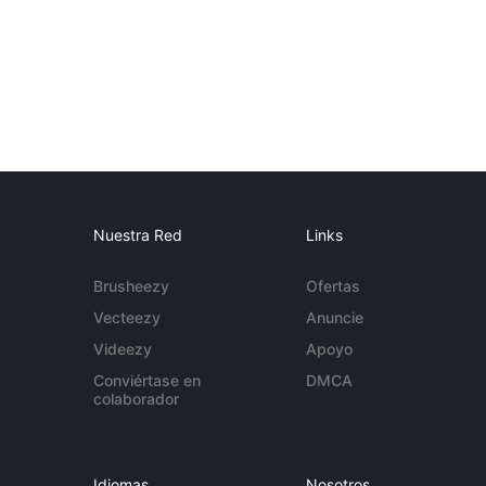
Nuestra Red
Links
Brusheezy
Ofertas
Vecteezy
Anuncie
Videezy
Apoyo
Conviértase en
DMCA
colaborador
Idiomas
Nosotros