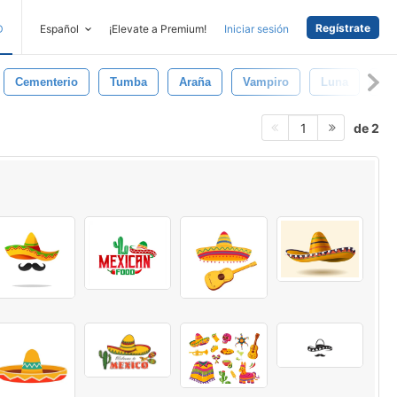
Regístrate
D
Español
¡Elevate a Premium!
Iniciar sesión
Cementerio
Tumba
Araña
Vampiro
Luna
Bú
de 2
1