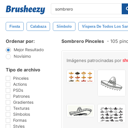
Fiesta
Calabaza
Símbolo
Víspera De Todos Los Sa
Ordenar por:
Sombrero Pinceles
-
105 pinc
Mejor Resultado
Novísimo
Imágenes patrocinadas por
Tipo de archivo
Pinceles
Actions
PSDs
Patrones
Gradientes
Texturas
Símbolos
Formas
Styles