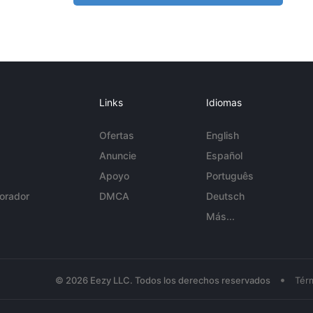
Links
Idiomas
Ofertas
English
Anuncie
Español
Apoyo
Português
orador
DMCA
Deutsch
Más...
•
© 2026 Eezy LLC. Todos los derechos reservados
Tér