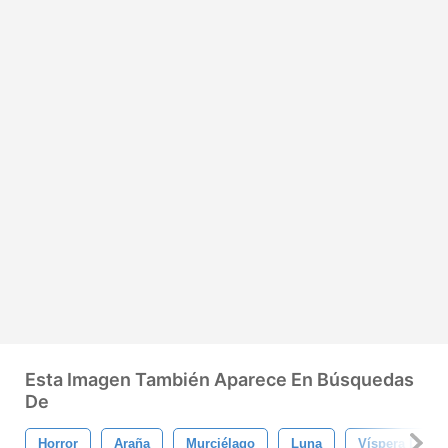
Esta Imagen También Aparece En Búsquedas
De
Horror
Araña
Murciélago
Luna
Víspera De To