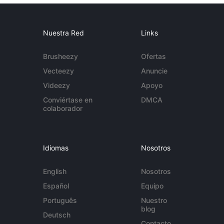
Nuestra Red
Links
Brusheezy
Ofertas
Vecteezy
Anuncie
Videezy
Apoyo
Conviértase en
DMCA
colaborador
Idiomas
Nosotros
English
Nosotros
Español
Equipo
Português
Nuestro
blog
Deutsch
Contacto