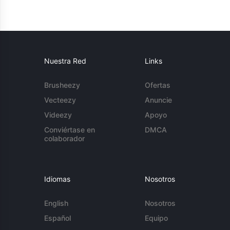
Nuestra Red
Links
Brusheezy
Ofertas
Vecteezy
Anuncie
Videezy
Apoyo
Conviértase en
DMCA
colaborador
Idiomas
Nosotros
English
Nosotros
Español
Equipo