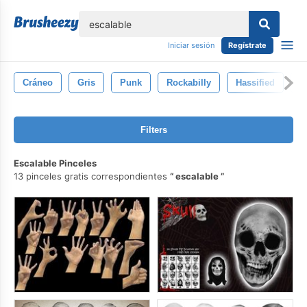
lose
Iniciar sesión
Regístrate
Cráneo
Gris
Punk
Rockabilly
Hassified
M
Filters
Escalable Pinceles
13 pinceles gratis correspondientes
escalable