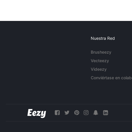
Nuestra Red
Brusheezy
Vecteezy
Videezy
Conviértase en colab