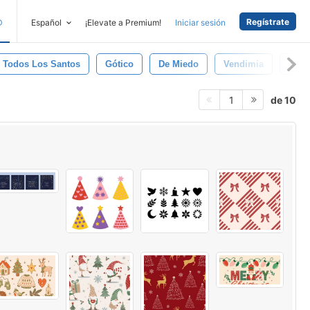
Regístrate
D
Español
¡Elevate a Premium!
Iniciar sesión
e Todos Los Santos
Gótico
De Miedo
Vendimia
Tum
de 10
1