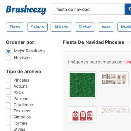
Fiesta
Saludo
Aislado
Disfraz
Vaso
Navi
Ordenar por:
Fiesta De Navidad Pinceles
-
Mejor Resultado
Novísimo
Imágenes patrocinadas por
Tipo de archivo
Pinceles
Actions
PSDs
Patrones
Gradientes
Texturas
Símbolos
Formas
Styles