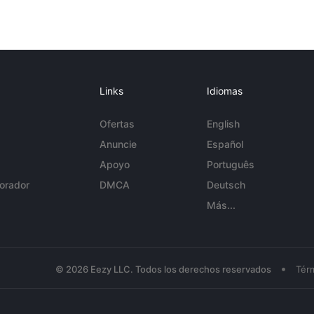
Links
Idiomas
Ofertas
English
Anuncie
Español
Apoyo
Português
orador
DMCA
Deutsch
Más...
•
© 2026 Eezy LLC. Todos los derechos reservados
Tér