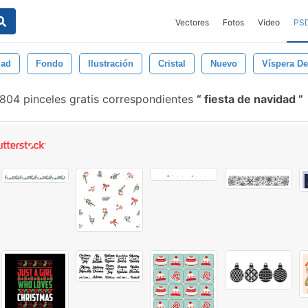
Vectores
Fotos
Vídeo
PS
dad
Fondo
Ilustración
Cristal
Nuevo
Víspera D
804 pinceles gratis correspondientes
fiesta de navidad