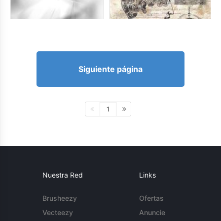
Siguiente página
1
Nuestra Red
Links
Brusheezy
Ofertas
Vecteezy
Anuncie