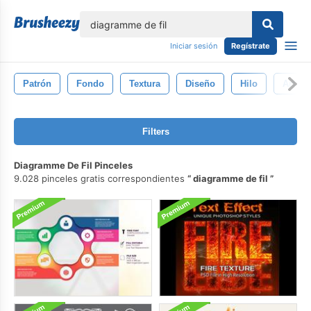
lose
Iniciar sesión
Regístrate
Patrón
Fondo
Textura
Diseño
Hilo
Art
Filters
Diagramme De Fil Pinceles
9.028 pinceles gratis correspondientes
diagramme de fil