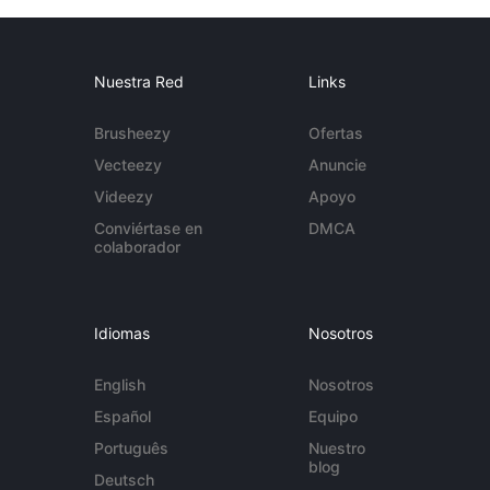
Nuestra Red
Links
Brusheezy
Ofertas
Vecteezy
Anuncie
Videezy
Apoyo
Conviértase en
DMCA
colaborador
Idiomas
Nosotros
English
Nosotros
Español
Equipo
Português
Nuestro
blog
Deutsch